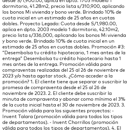
desde S/1,900.00, aplica en dpto. 1703 modelo 1
dormitorio, 41.28m2, precio lista s/310,900, aplicando
los bonos Mi vivienda y bono verde. Brindado 10% de
cuota inicial en un estimado de 25 años en cuotas
dobles. Proyecto Legado: Cuota desde S/1,980.00,
aplica en dpto. 2003 modelo 1 dormitorio, 42.10m2,
precio lista s/336,000, aplicando los bonos Mi vivienda
y bono verde. Brindado 10% de cuota inicial en un
estimado de 25 años en cuotas dobles. Promoción #3:
“Desembolsa tu crédito hipotecario, 1 mes antes de la
entrega” Desembolsa tu crédito hipotecario hasta 1
mes antes de la entrega. Promoción válida para
compraventas realizadas del 25 al 26 de noviembre de
2023 y/o hasta agotar stock. ¿Cómo acceder a la
promoción? 1. El cliente tiene que separar o suscribir la
promesa de compraventa desde el 25 al 26 de
noviembre de 2023. 2. El cliente debe suscribir la
minuta de compraventa y abonar como mínimo el 3%
de la cuota inicial hasta el 30 de noviembre de 2023. 3.
Promoción válida para los siguientes proyectos: -
Invent Talara (promoción válida para todos los tipos
de departamentos). - Invent Chorrillos (promoción
válida para todos los tipos de departamentos). 4. El