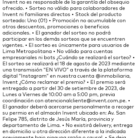
Invent no es responsable de la garantía del obsequio
ofrecido. • Sorteo no válido para colaboradores de
Invent ni familiares directos • Stock del producto
sorteado: Uno (01) • Promoción no acumulable con
otros descuentos, promociones o beneficios
adicionales. • El ganador del sorteo no podrá
participar en los demás sorteos que se encuentren
vigentes. • El sorteo es únicamente para usuarios de
Lima Metropolitana • No válido para cuentas
empresariales ni bots ¿Cuándo se realizará el sorteo? •
El sorteo se realizará el 18 de agosto de 2023 mediante
una transmisión “EN VIVO” a través de la plataforma
digital “Instagram” en nuestra cuenta @inmobiliaria,
Invent ¿Cómo reclamar el premio? • El premio será
entregado a partir del 30 de setiembre de 2023, de
Lunes a Viernes de 10:00 am a 5:00 pm, previa
coordinación con atencionalcliente@invent.com.pe. •
El ganador deberá acercarse personalmente a recoger
su permio en el almacén Invent ubicado en: Av. San
Felipe 785, distrito de Jesús María, provincia y
departamento de Lima. • No existirá delivery, entrega
en domicilio u otra dirección diferente a la indicada
previamente bajo ninguna razón o causal. • Se deja