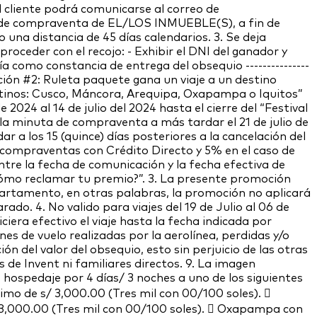
l cliente podrá comunicarse al correo de
cio de compraventa de EL/LOS INMUEBLE(S), a fin de
o una distancia de 45 días calendarios. 3. Se deja
roceder con el recojo: - Exhibir el DNI del ganador y
a como constancia de entrega del obsequio ---------------
---- Promoción #2: Ruleta paquete gana un viaje a un destino
estinos: Cusco, Máncora, Arequipa, Oxapampa o Iquitos”
2024 al 14 de julio del 2024 hasta el cierre del “Festival
o la minuta de compraventa a más tardar el 21 de julio de
r a los 15 (quince) días posteriores a la cancelación del
 compraventas con Crédito Directo y 5% en el caso de
tre la fecha de comunicación y la fecha efectiva de
¿Cómo reclamar tu premio?”. 3. La presente promoción
artamento, en otras palabras, la promoción no aplicará
o. 4. No valido para viajes del 19 de Julio al 06 de
iciera efectivo el viaje hasta la fecha indicada por
es de vuelo realizadas por la aerolínea, perdidas y/o
ión del valor del obsequio, esto sin perjuicio de las otras
de Invent ni familiares directos. 9. La imagen
 + hospedaje por 4 días/ 3 noches a uno de los siguientes
mo de s/ 3,000.00 (Tres mil con 00/100 soles). 
/ 3,000.00 (Tres mil con 00/100 soles).  Oxapampa con