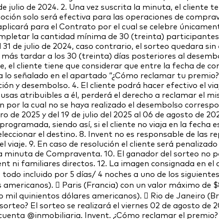
e julio de 2024. 2. Una vez suscrita la minuta, el cliente
omoción solo será efectiva para las operaciones de compr
plicará para el Contrato por el cual se celebre únicame
completar la cantidad mínima de 30 (treinta) participantes
1 de julio de 2024, caso contrario, el sorteo quedara sin e
 más tardar a los 30 (treinta) días posteriores al desemb
 el cliente tiene que considerar que entre la fecha de com
a lo señalado en el apartado “¿Cómo reclamar tu premio?”
ión y desembolso. 4. El cliente podrá hacer efectivo el via
causas atribuibles a él, perderá el derecho a reclamar el m
 por la cual no se haya realizado el desembolso correspond
o de 2025 y del 19 de julio del 2025 al 06 de agosto de 202
programada, siendo así, si el cliente no viaja en la fecha es
seleccionar el destino. 8. Invent no es responsable de las 
 viaje. 9. En caso de resolución el cliente será penalizado 
 la minuta de Compraventa. 10. El ganador del sorteo no 
nt ni familiares directos. 12. La imagen consignada en el a
 todo incluido por 5 días/ 4 noches a uno de los siguient
 americanos).  Paris (Francia) con un valor máximo de $
 mil quinientos dólares americanos).  Rio de Janeiro (B
sorteo? El sorteo se realizará el viernes 02 de agosto de
cuenta @inmobiliaria. Invent. ¿Cómo reclamar el premio? 