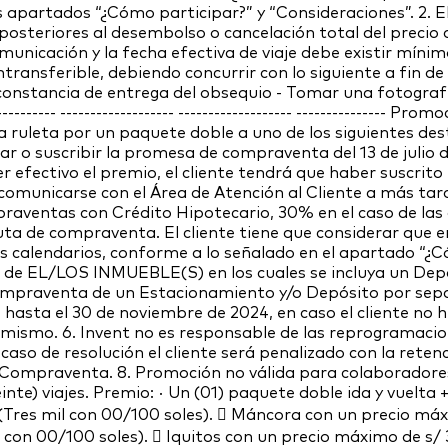
s apartados “¿Cómo participar?” y “Consideraciones”. 2. E
s posteriores al desembolso o cancelación total del pre
omunicación y la fecha efectiva de viaje debe existir mínim
ansferible, debiendo concurrir con lo siguiente a fin de p
r constancia de entrega del obsequio - Tomar una fotografí
----------------- ------------------- ------------------- -----------
la ruleta por un paquete doble a uno de los siguientes d
r o suscribir la promesa de compraventa del 13 de julio de 
er efectivo el premio, el cliente tendrá que haber suscrit
 comunicarse con el Área de Atención al Cliente a más tarda
praventas con Crédito Hipotecario, 30% en el caso de las
a de compraventa. El cliente tiene que considerar que en
días calendarios, conforme a lo señalado en el apartado “
a de EL/LOS INMUEBLE(S) en los cuales se incluya un Dep
ompraventa de un Estacionamiento y/o Depósito por separad
e hasta el 30 de noviembre de 2024, en caso el cliente no h
l mismo. 6. Invent no es responsable de las reprogramacion
 caso de resolución el cliente será penalizado con la retenc
 Compraventa. 8. Promoción no válida para colaboradores 
einte) viajes. Premio: · Un (01) paquete doble ida y vuelta
Tres mil con 00/100 soles).  Máncora con un precio máxi
 con 00/100 soles).  Iquitos con un precio máximo de s