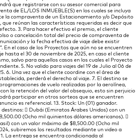
 tendrá que registrarse con su asesor comercial para
aventa de EL/LOS INMUEBLE(S) en los cuales se incluya
nte la compraventa de un Estacionamiento y/o Depósito
, que reúnan las características requeridas es decir que
fecto. 3. Para hacer efectivo el premio, el cliente
olso o cancelación total del precio de compraventa de
unicación y la fecha efectiva de viaje debe existir
. En el caso de los Proyectos que aún no se encuentren
je hasta el 30 de noviembre de 2025, en caso el cliente
ismo, salvo para aquellos casos en los cuales el Proyecto
iente. 5. No valido para viajes del 19 de Julio al 06 de
5. 6. Una vez que el cliente coordine con el área de
tablecida, perderá el derecho al viaje. 7. El destino se
reprogramaciones de vuelo realizadas por la aerolínea,
con la retención del valor del obsequio, esto sin perjuicio
podrá participar en otros sorteos que se encuentren
nuncio es referencial. 13. Stock: Un (01) ganador.
es destinos:  Dubái (Emiratos Árabes Unidos) con un
8,500.00 (Ocho mil quinientos dólares americanos). 
rasil) con un valor máximo de $8,500.00 (Ocho mil
 2024, subiremos los resultados mediante un video a
1. La entrega se encuentra condicionada al