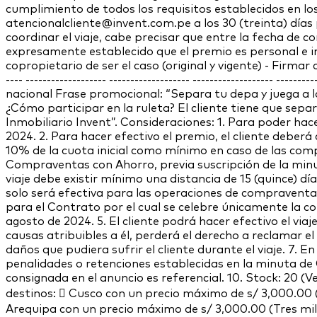
cumplimiento de todos los requisitos establecidos en lo
atencionalcliente@invent.com.pe a los 30 (treinta) día
coordinar el viaje, cabe precisar que entre la fecha de c
expresamente establecido que el premio es personal e intr
copropietario de ser el caso (original y vigente) - Firma
---- ------------------- ------------------- ------------------- --
nacional Frase promocional: “Separa tu depa y juega a 
¿Cómo participar en la ruleta? El cliente tiene que separa
Inmobiliario Invent”. Consideraciones: 1. Para poder hac
2024. 2. Para hacer efectivo el premio, el cliente deberá
10% de la cuota inicial como mínimo en caso de las com
Compraventas con Ahorro, previa suscripción de la minut
viaje debe existir mínimo una distancia de 15 (quince) 
solo será efectiva para las operaciones de compravent
para el Contrato por el cual se celebre únicamente la c
agosto de 2024. 5. El cliente podrá hacer efectivo el viaj
causas atribuibles a él, perderá el derecho a reclamar e
daños que pudiera sufrir el cliente durante el viaje. 7. En
penalidades o retenciones establecidas en la minuta de
consignada en el anuncio es referencial. 10. Stock: 20 (V
destinos:  Cusco con un precio máximo de s/ 3,000.00 (
Arequipa con un precio máximo de s/ 3,000.00 (Tres mil