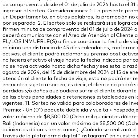
de compraventa desde el 01 de julio de 2024 hasta el 31 d
ingresar al sorteo. Consideraciones: 1. La presente pr
un Departamento, en otras palabras, la promoción no a
por separado. 2. El sorteo solo se realizará si se logra 
firmen minuta de compraventa del 01 de julio de 2024 al 3
deberá comunicarse con el Área de Atención al Cliente a
EL/LOS INMUEBLE(S) a fin de coordinar la fecha de viaje,
mínimo una distancia de 45 días calendarios, conforme 
activos, el cliente podrá reclamar su premio post activac
no hiciera efectivo el viaje hasta la fecha indicada por 
no se haya activado hasta dicha fecha y sea esta la razón
agosto de 2024, del 15 de diciembre del 2024 al 15 de ener
atención al cliente la fecha de viaje, esta no podrá ser re
encuentra sujeto a sorteo, es decir, el cliente no podrá 
perdidas y/o daños que pudiera sufrir el cliente durante el
de las otras penalidades o retenciones establecidas en
vigentes. 11. Sorteo no valido para colaboradores de Inve
Premio: · Un (01) paquete doble ida y vuelta + hospedaje
valor máximo de $8,500.00 (Ocho mil quinientos dólares
Bali (Indonesia) con un valor máximo de $8,500.00 (Ocho
quinientos dólares americanos). ¿Cuándo se realizará el 
través de la plataforma digital “Instagram” en nuestra 